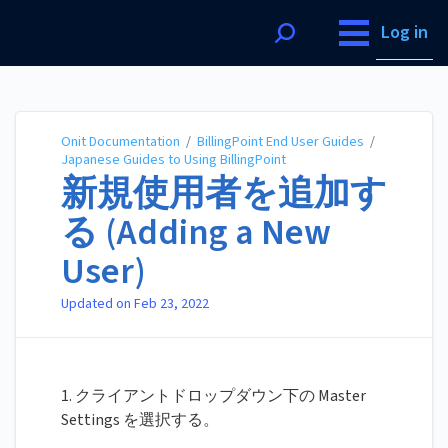
Onit Documentation
Log in
Onit Documentation
/
BillingPoint End User Guides
/
Japanese Guides to Using BillingPoint
新規使用者を追加す
る (Adding a New
User)
Updated on
Feb 23, 2022
1. クライアントドロップダウン下の Master
Settings を選択する。