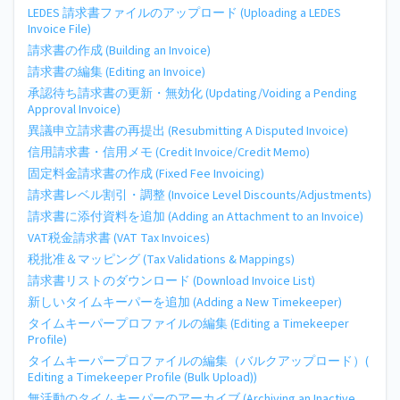
LEDES 請求書ファイルのアップロード (Uploading a LEDES
Invoice File)
請求書の作成 (Building an Invoice)
請求書の編集 (Editing an Invoice)
承認待ち請求書の更新・無効化 (Updating/Voiding a Pending
Approval Invoice)
異議申立請求書の再提出 (Resubmitting A Disputed Invoice)
信用請求書・信用メモ (Credit Invoice/Credit Memo)
固定料金請求書の作成 (Fixed Fee Invoicing)
請求書レベル割引・調整 (Invoice Level Discounts/Adjustments)
請求書に添付資料を追加 (Adding an Attachment to an Invoice)
VAT税金請求書 (VAT Tax Invoices)
税批准＆マッピング (Tax Validations & Mappings)
請求書リストのダウンロード (Download Invoice List)
新しいタイムキーパーを追加 (Adding a New Timekeeper)
タイムキーパープロファイルの編集 (Editing a Timekeeper
Profile)
タイムキーパープロファイルの編集（バルクアップロード）(
Editing a Timekeeper Profile (Bulk Upload))
無活動のタイムキーパーのアーカイブ (Archiving an Inactive