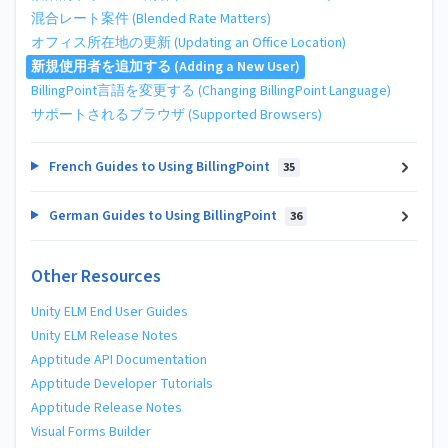
混合レート案件 (Blended Rate Matters)
オフィス所在地の更新 (Updating an Office Location)
新規使用者を追加する (Adding a New User)
BillingPoint言語を変更する (Changing BillingPoint Language)
サポートされるブラウザ (Supported Browsers)
French Guides to Using BillingPoint
35
German Guides to Using BillingPoint
36
Other Resources
Unity ELM End User Guides
Unity ELM Release Notes
Apptitude API Documentation
Apptitude Developer Tutorials
Apptitude Release Notes
Visual Forms Builder